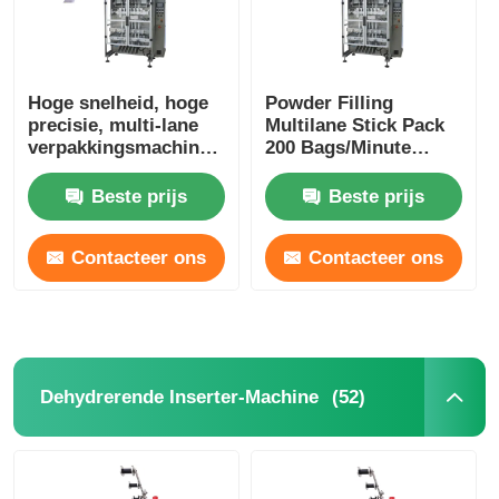
Andere automaat
Hoge snelheid, hoge
Powder Filling
Verpakkingsverwerkende diensten
precisie, multi-lane
Multilane Stick Pack
verpakkingsmachine
200 Bags/Minute
voor
Automatic 3 Phase
Verpakkingsmateriaal
poedermaterialen
Beste prijs
Beste prijs
Contacteer ons
Contacteer ons
Gespesialiseerde productielijn
(52)
Dehydrerende Inserter-Machine