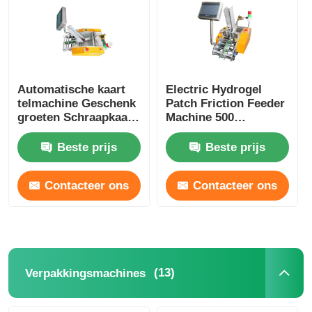
Automatische kaart
Electric Hydrogel
telmachine Geschenk
Patch Friction Feeder
groeten Schraapkaart
Machine 500
Voeding Kussen
Sheets/Min
Verpakkingsmachine
Beste prijs
Beste prijs
Contacteer ons
Contacteer ons
(13)
Verpakkingsmachines