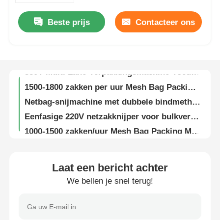
Beste prijs
Contacteer ons
Over ons
Voedsel- en drankenverpakkingsmachine 4 6 kolommen
Modular Multi Lane Stick Pack Machine With SS304 Stainless Steel
Fabriekstocht
380V Multi Lane Verpakkingsmachine Voedsel Drank Roestvrij staal 2-10 Lanes
1500-1800 zakken per uur Mesh Bag Packing Machine roestvrij staal 5KW
Kwaliteitscontrole
Netbag-snijmachine met dubbele bindmethode 304 roestvrij staal
Eenfasige 220V netzakknijper voor bulkverpakkingen
Neem contact met ons op
1000-1500 zakken/uur Mesh Bag Packing Machine 220V Single Phase
5KW mesh zak verpakkingsmachine met R506 aluminium nagel 304 roestvrij staal
nieuws
Custom Packaging Size And Sealing Mesh Bag Packing Machine
Laat een bericht achter
0.75kW Mesh Bag Packing Machine 1000-1500 zakken/uur Elektriciteit
We bellen je snel terug!
Servo nauwkeurig trekken dubbele samengestelde film afdichting met net zak knippen machine
Gevallen
Foutsignaal en veiligheidsdetectiecontrole met mesh bag clipping machine
Touchscreen-besturing en veiligheidsdetectie met Net Bag Clipping Machine
roterende verpakkingsmachine