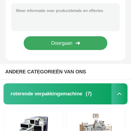
Servomotor met PLC-besturingskaart telmachine 220V 450W 500 vellen/min
Smart Card Counting Machine With Custom Support 220V 450W 500 Sheets/Min
Verpakkingsmachine voor meerdere rijstroken
Aangepaste kaarttelmachine voor de verpakkings-, druk- en elektronische industrie
Professionele kaarttelmachine High Speed LCD-scherm 0,1 mm-3 mm
Dehydrerende Inserter-Machine
Hotels Kleding Winkels Kaart telmachine 220V 450W Voor industrie
Lichtgewicht aangepaste kaart telmachine 0.1mm-3mm Kaartdikte Plastic
Kaarttelmachine
220V 450W aangepaste kaart telmachines lichtgewicht plastic klein
Verpakkingsmachines
ANDERE CATEGORIEËN VAN ONS
kartonmachine
(7)
roterende verpakkingsmachine
vulmachine
bolmachine