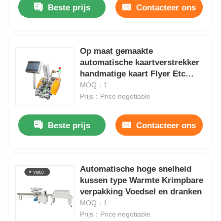
Beste prijs
Contacteer ons
Op maat gemaakte
automatische kaartverstrekker
handmatige kaart Flyer Etc
Sorter Server Feeder Papier
MOQ：1
kaart
Prijs：Price negotiable
Beste prijs
Contacteer ons
Huis
Automatische hoge snelheid
kussen type Warmte Krimpbare
Producten
verpakking Voedsel en dranken
MOQ：1
Prijs：Price negotiable
Video's