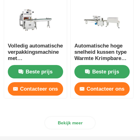
Volledig automatische
Automatische hoge
verpakkingsmachine
snelheid kussen type
met
Warmte Krimpbare
warmteverminderende
verpakking Voedsel
mouw 220V 380V
en dranken
Beste prijs
Beste prijs
Contacteer ons
Contacteer ons
Bekijk meer