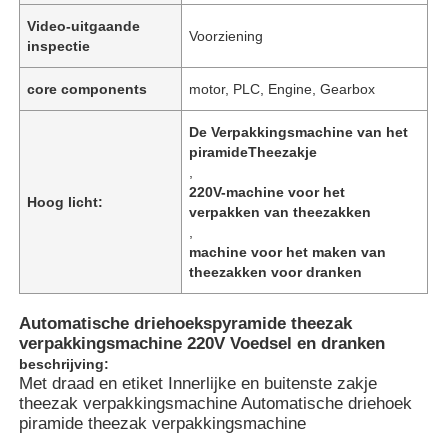
Video-uitgaande
Voorziening
inspectie
core components
motor, PLC, Engine, Gearbox
De Verpakkingsmachine van het
piramideTheezakje
,
220V-machine voor het
Hoog licht:
verpakken van theezakken
,
machine voor het maken van
theezakken voor dranken
Huis
Automatische driehoekspyramide theezak
verpakkingsmachine 220V Voedsel en dranken
beschrijving:
Producten
Met draad en etiket Innerlijke en buitenste zakje
theezak verpakkingsmachine Automatische driehoek
piramide theezak verpakkingsmachine
Video's