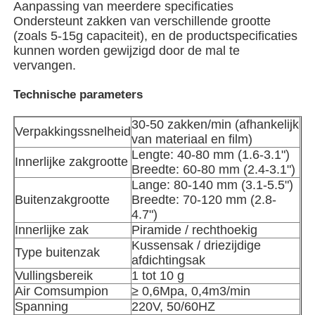
Aanpassing van meerdere specificaties
Ondersteunt zakken van verschillende grootte
(zoals 5-15g capaciteit), en de productspecificaties
Verpakkingsmachine voor meerdere rijstroken
kunnen worden gewijzigd door de mal te
vervangen.
Dehydrerende Inserter-Machine
Technische parameters
30-50 zakken/min (afhankelijk
Kaarttelmachine
Verpakkingssnelheid
van materiaal en film)
Lengte: 40-80 mm (1.6-3.1")
Innerlijke zakgrootte
Breedte: 60-80 mm (2.4-3.1")
Verpakkingsmachines
Lange: 80-140 mm (3.1-5.5")
Buitenzakgrootte
Breedte: 70-120 mm (2.8-
4.7")
kartonmachine
Innerlijke zak
Piramide / rechthoekig
Kussensak / driezijdige
Type buitenzak
afdichtingsak
vulmachine
Vullingsbereik
1 tot 10 g
Air Comsumpion
≥ 0,6Mpa, 0,4m3/min
bolmachine
Spanning
220V, 50/60HZ