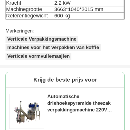
Kracht
2.2 kW
Machinegrootte
3663*1040*2015 mm
Netzakverpakkingsmachine
Referentiegewicht
600 kg
Markeringen:
de verpakkingsmachine van de netwerkzak
Verticale Verpakkingsmachine
machines voor het verpakken van koffie
Verticale Verpakkingsmachine
Verticale vormvullemasjien
Horizontale Verpakkingsmachine
Krijg de beste prijs voor
Verpakkingsmachine voor visueel tellen
Automatische
driehoekspyramide theezak
Verpakkingsmachine voor weegmachines met meerder
verpakkingsmachine 220V
Voedsel en dranken
Poeder verpakkingsmachine