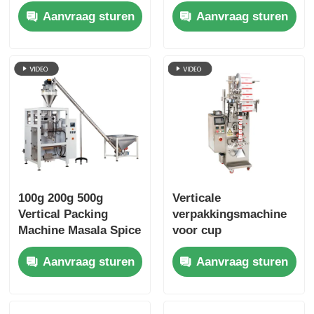
tot 10 g met binnen-
verpakken van
Aanvraag sturen
Aanvraag sturen
en buitenzak
granulaten van
dranken 1-500 g
100g 200g 500g
Verticale
Vertical Packing
verpakkingsmachine
Machine Masala Spice
voor cup
Powder Sachet
volumetrische
Aanvraag sturen
Aanvraag sturen
Grains Pouch
deeltjesgranulaten
30-60 zakken/min