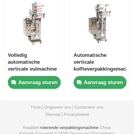
Volledig
Automatische
automatische
verticale
verticale vulmachine
koffieverpakkingsmachin
voor voedsel
Spice Powder
Aanvraag sturen
Aanvraag sturen
Koffiebonen Granules
Packing Machine
Multi Function
Thuis
Ongeveer ons
Contacteer ons
Sitemap
Privacybeleid
Kwaliteit
roterende verpakkingsmachine
China
Fabriek.Copyright © 2026 Dongguan Changsheng