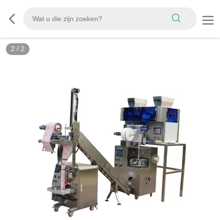
2
/
2