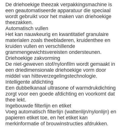
De driehoekige theezak verpakkingsmachine is
een geautomatiseerde apparatuur die speciaal
wordt gebruikt voor het maken van driehoekige
Over ons
theezakken.
Automatisch vullen
Het kan nauwkeurig en kwantitatief granulaire
Fabriekstocht
materialen zoals theebladeren, kruidenthee en
kruiden vullen en verschillende
grammengewichtsvereisten ondersteunen.
Kwaliteitscontrole
Driehoekige zakvorming
De niet-geweven stof/nylonfilm wordt gemaakt in
een driedimensionale driehoekige vorm door
Neem contact met ons op
middel van hitteverzegelingstechnologie.
Intelligente afdichting
Een dubbelkanaal ultrasone of warmdrukdichting
nieuws
zorgt voor een goede afdichting en voorkomt dat
thee lekt.
Ingebouwde filterlijn en etiket
Gevallen
Voeg automatisch filterlijn (wattenlijn/nylonlijn) en
papieren etiket toe, en het etiket kan
merkinformatie of brouwinstructies afdrukken.
roterende verpakkingsmachine