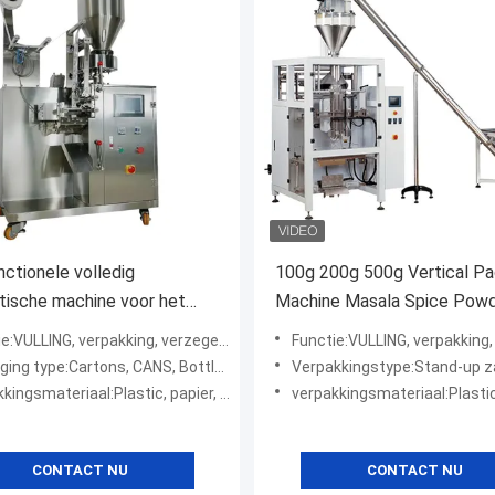
nctionele volledig
100g 200g 500g Vertical Pa
ische machine voor het
Machine Masala Spice Pow
en van granulaten van
Sachet Grains Pouch
:VULLING, verpakking, verzegeling, tellen
Functie:VULLING, verpakking, etikettering, afdichting,
 1-500 g
NS, Bottles, Stand-up Pouch, Bags, Film, Foil, Pouch, case, pillow bag, stick sachet, 3 side/4side sealing, sachet packing machine
Verpakkingstype:Stand-up zak, zakken,
al:Plastic, papier, plasticfolie, aluminiumfolie, zuivere aluminiumfolie, papierfolie, nylon
verpakkingsmateriaal:Plastic, PET/PE ((Polyester gelamineerd polyethyleen)) OPP/CPP ((Georiënt
CONTACT NU
CONTACT NU