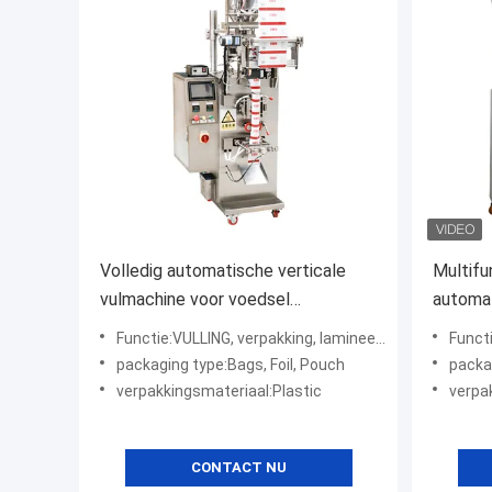
Volledig automatische verticale
Multifu
vulmachine voor voedsel
automat
Koffiebonen Granules
verpakk
Functie:VULLING, verpakking, lamineering, coating, afdichting, embossing, lijm
Functie
dranken
packaging type:Bags, Foil, Pouch
packaging type:Cartons, CA
verpakkingsmateriaal:Plastic
verpakkingsmateria
CONTACT NU