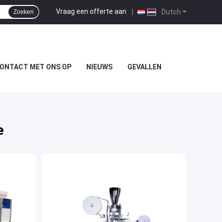
Vraag een offerte aan
|
Dutch
Zoeken
ONTACT MET ONS OP
NIEUWS
GEVALLEN
e