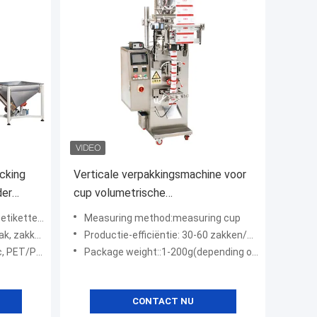
cking
Verticale verpakkingsmachine voor
der
cup volumetrische
deeltjesgranulaten 30-60
 embossing, lijm
Measuring method:measuring cup
zakken/min
 film, zak
Productie-efficiëntie: 30-60 zakken/min (afhankelijk van het gewicht van het materiaal):30-60 zakken/min (afhankelijk van het gewicht van het materiaal)
eerd gelamineerd polyethyle
Package weight::1-200g(depending on material characteristics)
CONTACT NU