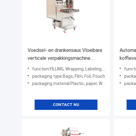
Voedsel- en drankensaus Vloeibare
Automat
verticale verpakkingsmachine
koffiev
Filmvorm Vulzegel
Powder
function:FILLING, Wrapping, Labeling, Capping, Sealing
functi
Functio
packaging type:Bags, Film, Foil, Pouch
packagi
packaging material:Plastic, paper, Wood
packag
CONTACT NU