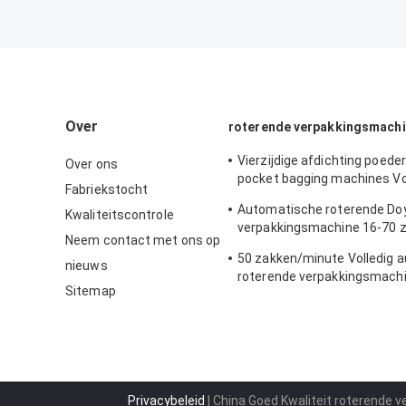
Over
roterende verpakkingsmach
Vierzijdige afdichting poede
Over ons
pocket bagging machines Vo
Fabriekstocht
automatisch
Automatische roterende Do
Kwaliteitscontrole
verpakkingsmachine 16-70 
Neem contact met ons op
Voor vooraf gemaakte Doy-
50 zakken/minute Volledig 
nieuws
roterende verpakkingsmach
Sitemap
Privacybeleid
| China Goed Kwaliteit roterende 