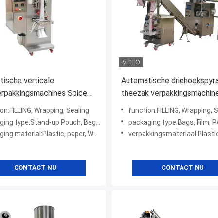
ische verticale
Automatische driehoekspyr
erpakkingsmachines Spice
theezak verpakkingsmachin
 Packing Machine Multi
Voedsel en dranken
on:FILLING, Wrapping, Sealing
function:FILLING, Wrapping, S
n
ng type:Stand-up Pouch, Bags, Film, Pouch
packaging type:Bags, Film, 
ing material:Plastic, paper, Wood
verpakkingsmateriaal:Plastic
CONTACT NU
CONTACT NU