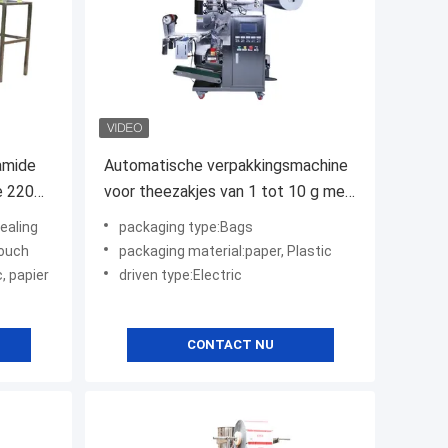
amide
Automatische verpakkingsmachine
e 220V
voor theezakjes van 1 tot 10 g met
binnen- en buitenzak
ealing
packaging type:Bags
Pouch
packaging material:paper, Plastic
, papier
driven type:Electric
CONTACT NU