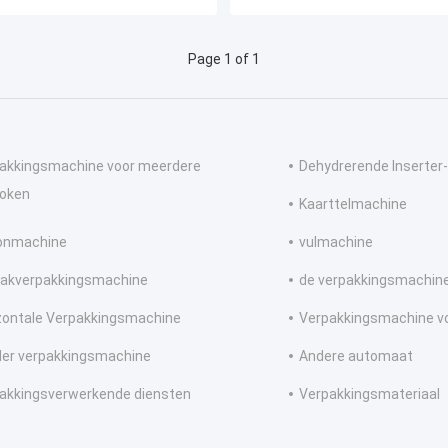
Page 1 of 1
akkingsmachine voor meerdere
Dehydrerende Inserter
roken
Kaarttelmachine
onmachine
vulmachine
akverpakkingsmachine
de verpakkingsmachine
zontale Verpakkingsmachine
Verpakkingsmachine voo
er verpakkingsmachine
Andere automaat
akkingsverwerkende diensten
Verpakkingsmateriaal