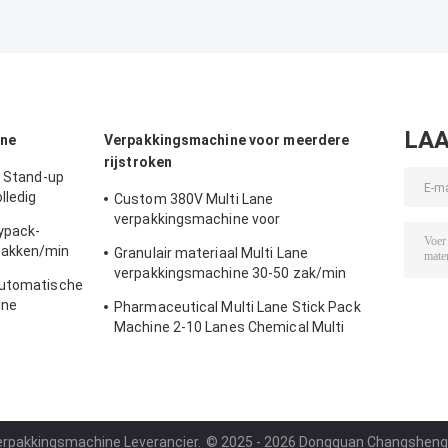
LAA
ine
Verpakkingsmachine voor meerdere
rijstroken
r Stand-up
lledig
Custom 380V Multi Lane
verpakkingsmachine voor
ypack-
voedingsmiddelen en dranken vloeibare
zakken/min
Granulair materiaal Multi Lane
verpakking
zakken
verpakkingsmachine 30-50 zak/min
automatische
Automatisch
ine
Pharmaceutical Multi Lane Stick Pack
Machine 2-10 Lanes Chemical Multi
Column
verpakkingsmachine Leverancier.
© 2025 - 2026 Dongguan Changsheng Pa