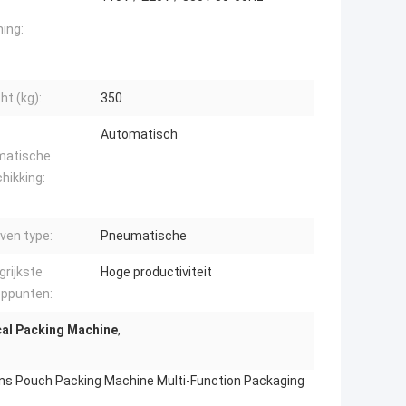
ing:
ht (kg):
350
Automatisch
matische
hikking:
ven type:
Pneumatische
grijkste
Hoge productiviteit
oppunten:
cal Packing Machine
,
ns Pouch Packing Machine Multi-Function Packaging