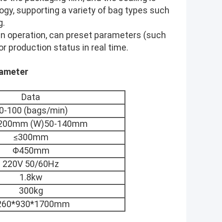
ogy, supporting a variety of bag types such
g.
een operation, can preset parameters (such
r production status in real time.
rameter
Data
0-100 (bags/min)
-200mm (W)50-140mm
≤300mm
Φ450mm
220V 50/60Hz
1.8kw
300kg
260*930*1700mm