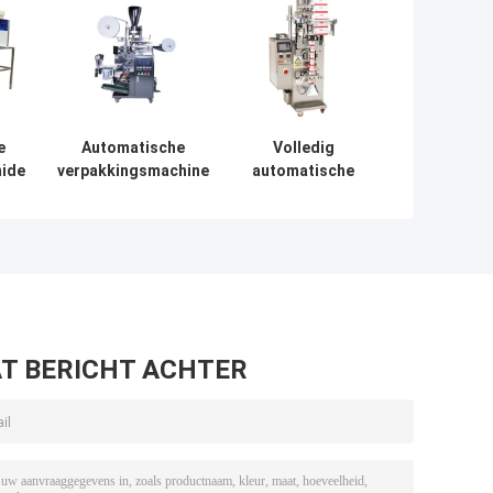
e
Automatische
Volledig
mide
verpakkingsmachine
automatische
voor theezakjes van
verticale
hine
1 tot 10 g met
vulmachine voor
en
binnen- en buitenzak
voedsel
Koffiebonen
Granules
T BERICHT ACHTER