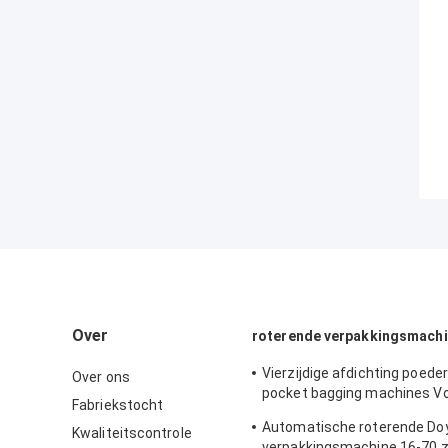
Over
roterende verpakkingsmach
Vierzijdige afdichting poede
Over ons
pocket bagging machines Vo
Fabriekstocht
automatisch
Automatische roterende Do
Kwaliteitscontrole
verpakkingsmachine 16-70 