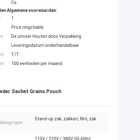
Cs
den Algemene voorwaarden:
:
1
Price negotiable
s:
De uitvoer Houten doos Verpakking
Leveringsdatum onderhandelbaar
es:
T/T
en:
100 eenheden per maand
owder Sachet Grains Pouch
Stand-up zak, zakken, film, zak
kkingstype:
110V / 220V / 380V 50-60Hz