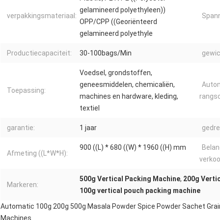
gelamineerd polyethyleen))
verpakkingsmateriaal:
Spann
OPP/CPP ((Georiënteerd
gelamineerd polyethyle
Productiecapaciteit:
30-100bags/Min
gewic
Voedsel, grondstoffen,
geneesmiddelen, chemicaliën,
Auto
Toepassing:
machines en hardware, kleding,
rangsc
textiel
garantie:
1 jaar
gedre
900 ((L) * 680 ((W) * 1960 ((H) mm
Belan
Afmeting ((L*W*H):
verko
500g Vertical Packing Machine
,
200g Verti
Markeren:
100g vertical pouch packing machine
Automatic 100g 200g 500g Masala Powder Spice Powder Sachet Grai
Machines