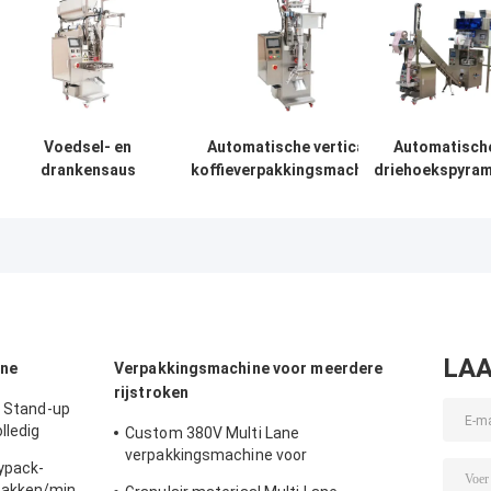
Voedsel- en
Automatische verticale
Automatisch
drankensaus
koffieverpakkingsmachines
driehoekspyra
Vloeibare verticale
Spice Powder Packing
theezak
verpakkingsmachine
Machine Multi Function
verpakkingsmac
Filmvorm Vulzegel
220V Voedsel 
dranken
LAA
ine
Verpakkingsmachine voor meerdere
rijstroken
r Stand-up
lledig
Custom 380V Multi Lane
verpakkingsmachine voor
ypack-
voedingsmiddelen en dranken vloeibare
zakken/min