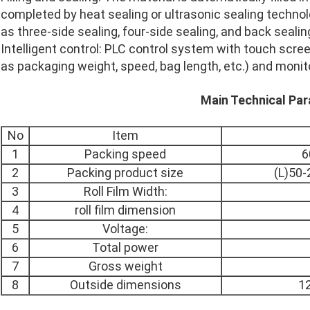
completed by heat sealing or ultrasonic sealing technol
as three-side sealing, four-side sealing, and back sealin
Intelligent control: PLC control system with touch scr
as packaging weight, speed, bag length, etc.) and monito
Main Technical Pa
No
Item
1
Packing speed
6
2
Packing product size
(L)50
3
Roll Film Width:
4
roll film dimension
5
Voltage:
6
Total power
7
Gross weight
8
Outside dimensions
1