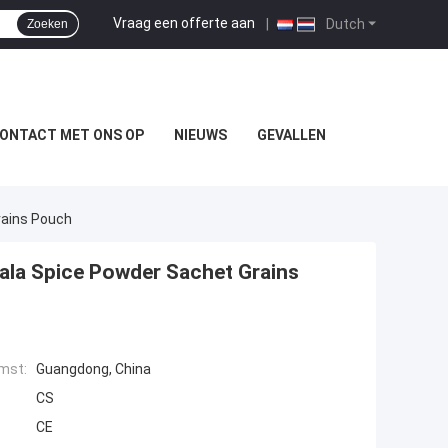
Vraag een offerte aan
|
Dutch
Zoeken
ONTACT MET ONS OP
NIEUWS
GEVALLEN
rains Pouch
ala Spice Powder Sachet Grains
mst:
Guangdong, China
CS
CE