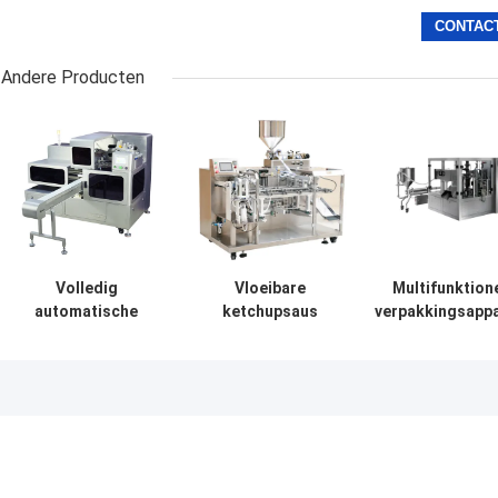
Andere Producten
Volledig
Vloeibare
Multifunktion
automatische
ketchupsaus
verpakkingsapp
brood- en
Automatische
voor vloeiba
voedselzakmachine
stand-up zak
zakjes 20-7
13-40 zakken per
verpakkingsmachine
zakken/min 10-
minuut
horizontaal
g