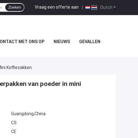
Vraag een offerte aan
|
Dutch
Zoeken
ONTACT MET ONS OP
NIEUWS
GEVALLEN
ini Koffiezakken
verpakken van poeder in mini
Guangdong,China
CS
CE