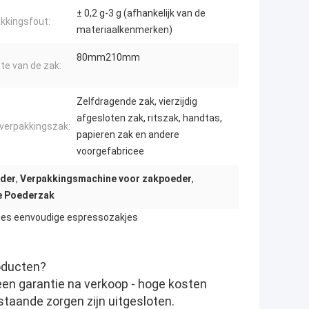
± 0,2 g-3 g (afhankelijk van de
kkingsfout:
materiaalkenmerken)
80mm210mm
te van de zak:
Zelfdragende zak, vierzijdig
afgesloten zak, ritszak, handtas,
verpakkingszak:
papieren zak en andere
voorgefabricee
eder
,
Verpakkingsmachine voor zakpoeder
,
e Poederzak
akjes eenvoudige espressozakjes
roducten?
een garantie na verkoop - hoge kosten
taande zorgen zijn uitgesloten.