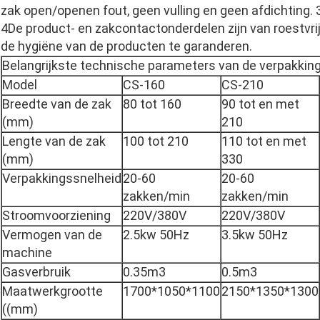
zak open/openen fout, geen vulling en geen afdichting. 3
4De product- en zakcontactonderdelen zijn van roestvr
de hygiëne van de producten te garanderen.
Belangrijkste technische parameters van de verpakki
Model
CS-160
CS-210
Breedte van de zak
80 tot 160
90 tot en met
(mm)
210
Lengte van de zak
100 tot 210
110 tot en met
(mm)
330
Verpakkingssnelheid
20-60
20-60
zakken/min
zakken/min
Stroomvoorziening
220V/380V
220V/380V
Vermogen van de
2.5kw 50Hz
3.5kw 50Hz
machine
Gasverbruik
0.35m3
0.5m3
Maatwerkgrootte
1700*1050*1100
2150*1350*1300
((mm)