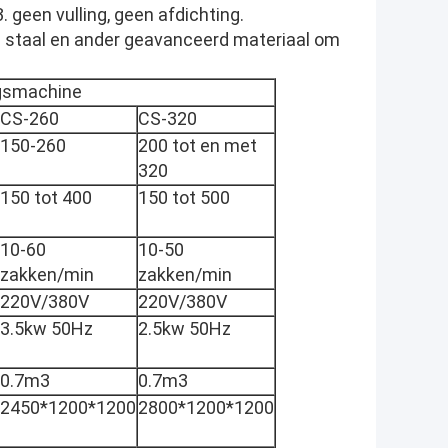
. geen vulling, geen afdichting.
ij staal en ander geavanceerd materiaal om
ngsmachine
CS-260
CS-320
150-260
200 tot en met
320
150 tot 400
150 tot 500
10-60
10-50
zakken/min
zakken/min
220V/380V
220V/380V
3.5kw 50Hz
2.5kw 50Hz
0.7m3
0.7m3
2450*1200*1200
2800*1200*1200