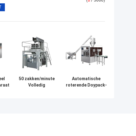
(
0
/ 3000)
eel
50 zakken/minute
Automatische
araat
Volledig
roterende Doypack-
re
automatische
verpakkingsmachine
0
roterende
16-70 zakken/min
1000
verpakkingsmachine
Voor vooraf
gemaakte Doy-
zakken