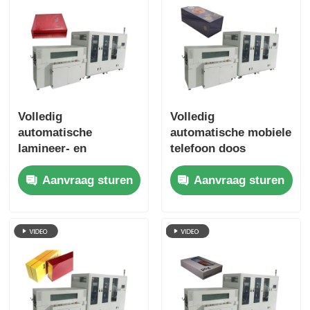
Volledig
Volledig
automatische
automatische mobiele
lamineer- en
telefoon doos
snijmachine voor
snijmachine bespaart
Aanvraag sturen
Aanvraag sturen
platte verpakkingen
arbeid en vermindert
met een hoog
kosten
rendement