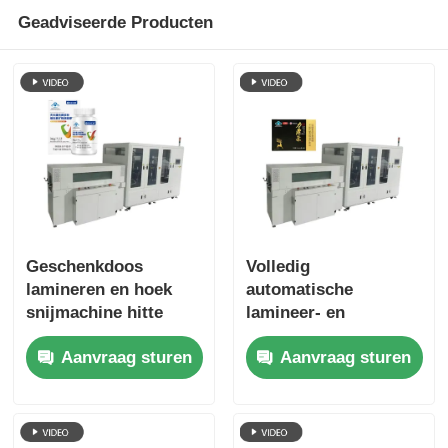
Geadviseerde Producten
Geschenkdoos
Volledig
lamineren en hoek
automatische
snijmachine hitte
lamineer- en
afdichting lijn is
snijmachine verzegelt
Aanvraag sturen
Aanvraag sturen
netjes en mooi
de film stevig met de
productverpakking