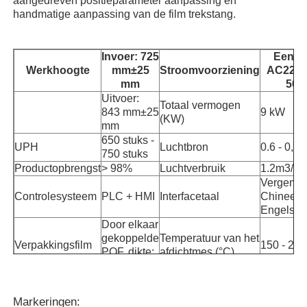
aangedreven positieparameter aanpassing en
handmatige aanpassing van de film trekstang.
Netzakverpakkingsmachine
Invoer: 725
Eenfa
Werkhoogte
mm±25
Stroomvoorziening
AC220V
de verpakkingsmachine van de netwerkzak
mm
50H
Uitvoer:
Totaal vermogen
843 mm±25
9 kW
(KW)
Verticale Verpakkingsmachine
mm
650 stuks -
UPH
Luchtbron
0.6 - 0,8
750 stuks
Horizontale Verpakkingsmachine
Productopbrengst
> 98%
Luchtverbruik
1.2m3/mi
Vergemakk
Controlesysteem
PLC + HMI
Interfacetaal
Chinees 
Verpakkingsmachine voor visueel tellen
Engels
Door elkaar
gekoppelde
Temperatuur van het
Verpakkingsfilm
150 - 23
Verpakkingsmachine voor weegmachines met meerder
POF, dikte:
afdichtmes (°C)
0,019 mm
Poeder verpakkingsmachine
Markeringen: