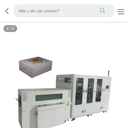
2
/
6