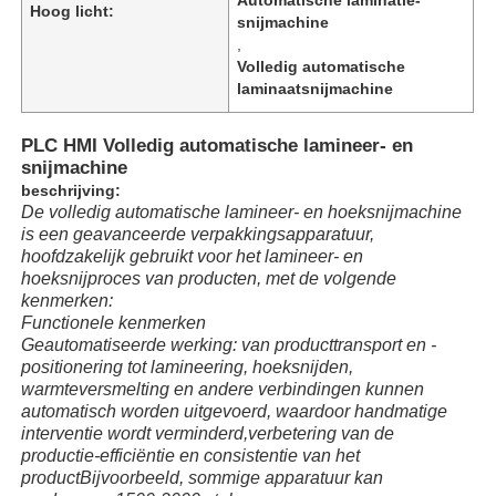
Hoog licht:
snijmachine
,
Volledig automatische
laminaatsnijmachine
PLC HMI Volledig automatische lamineer- en
snijmachine
beschrijving:
De volledig automatische lamineer- en hoeksnijmachine
is een geavanceerde verpakkingsapparatuur,
hoofdzakelijk gebruikt voor het lamineer- en
hoeksnijproces van producten, met de volgende
kenmerken:
Functionele kenmerken
Geautomatiseerde werking: van producttransport en -
Huis
positionering tot lamineering, hoeksnijden,
warmteversmelting en andere verbindingen kunnen
automatisch worden uitgevoerd, waardoor handmatige
Producten
interventie wordt verminderd,verbetering van de
productie-efficiëntie en consistentie van het
productBijvoorbeeld, sommige apparatuur kan
Video's