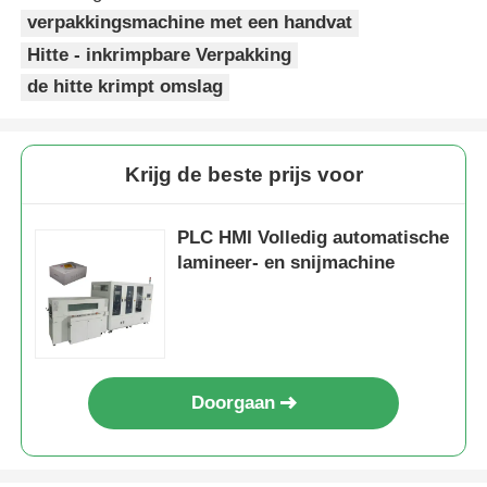
verpakkingsmachine met een handvat
Andere automaat
Hitte - inkrimpbare Verpakking
de hitte krimpt omslag
Verpakkingsverwerkende diensten
Krijg de beste prijs voor
Verpakkingsmateriaal
PLC HMI Volledig automatische
Gespesialiseerde productielijn
lamineer- en snijmachine
Doorgaan