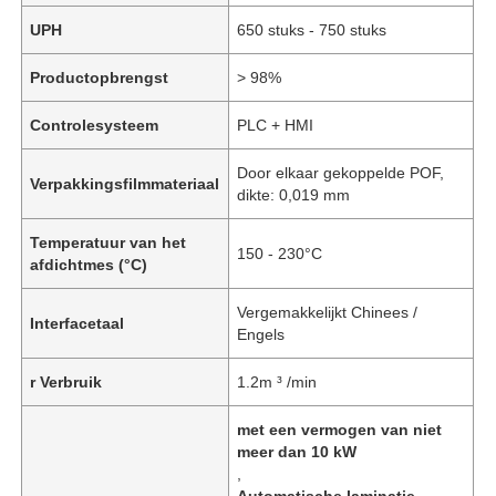
UPH
650 stuks - 750 stuks
Productopbrengst
> 98%
Controlesysteem
PLC + HMI
Door elkaar gekoppelde POF,
Verpakkingsfilmmateriaal
dikte: 0,019 mm
Temperatuur van het
150 - 230°C
afdichtmes (°C)
Vergemakkelijkt Chinees /
Interfacetaal
Engels
r Verbruik
1.2m ³ /min
met een vermogen van niet
meer dan 10 kW
,
Automatische laminatie-