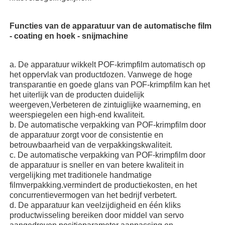
Functies van de apparatuur van de automatische film
Verpakkingsmachine voor meerdere rijstroken
- coating en hoek - snijmachine
Dehydrerende Inserter-Machine
a. De apparatuur wikkelt POF-krimpfilm automatisch op
het oppervlak van productdozen. Vanwege de hoge
transparantie en goede glans van POF-krimpfilm kan het
Kaarttelmachine
het uiterlijk van de producten duidelijk
weergeven,Verbeteren de zintuiglijke waarneming, en
weerspiegelen een high-end kwaliteit.
Verpakkingsmachines
b. De automatische verpakking van POF-krimpfilm door
de apparatuur zorgt voor de consistentie en
betrouwbaarheid van de verpakkingskwaliteit.
kartonmachine
c. De automatische verpakking van POF-krimpfilm door
de apparatuur is sneller en van betere kwaliteit in
vergelijking met traditionele handmatige
filmverpakking.vermindert de productiekosten, en het
vulmachine
concurrentievermogen van het bedrijf verbetert.
d. De apparatuur kan veelzijdigheid en één kliks
productwisseling bereiken door middel van servo
bolmachine