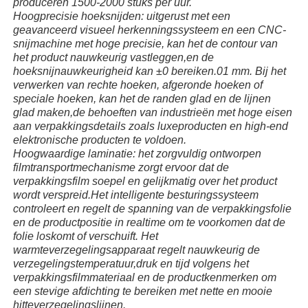
produceren 1500-2000 stuks per uur.
Hoogprecisie hoeksnijden: uitgerust met een
geavanceerd visueel herkenningssysteem en een CNC-
Over ons
snijmachine met hoge precisie, kan het de contour van
het product nauwkeurig vastleggen,en de
hoeksnijnauwkeurigheid kan ±0 bereiken.01 mm. Bij het
Fabriekstocht
verwerken van rechte hoeken, afgeronde hoeken of
speciale hoeken, kan het de randen glad en de lijnen
glad maken,de behoeften van industrieën met hoge eisen
aan verpakkingsdetails zoals luxeproducten en high-end
Kwaliteitscontrole
elektronische producten te voldoen.
Hoogwaardige laminatie: het zorgvuldig ontworpen
filmtransportmechanisme zorgt ervoor dat de
Neem contact met ons op
verpakkingsfilm soepel en gelijkmatig over het product
wordt verspreid.Het intelligente besturingssysteem
controleert en regelt de spanning van de verpakkingsfolie
nieuws
en de productpositie in realtime om te voorkomen dat de
folie loskomt of verschuift. Het
warmteverzegelingsapparaat regelt nauwkeurig de
Gevallen
verzegelingstemperatuur,druk en tijd volgens het
verpakkingsfilmmateriaal en de productkenmerken om
een stevige afdichting te bereiken met nette en mooie
roterende verpakkingsmachine
hitteverzegelingslijnen.