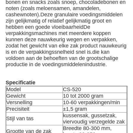
bonen en snacks zoals snoep, chocoladebonen en
noten (zoals meloensamen, amandelen,
cashewnoten).Deze granulaire voedingsmiddelen
Netzakverpakkingsmachine
zijn gelijkmatig of relatief gelijkmatig groot en
hebben een goede vloeibaarheidDe
verpakkingsmachines met meerdere koppen
de verpakkingsmachine van de netwerkzak
kunnen deze nauwkeurig wegen en verpakken,
zodat het gewicht van elke zak product nauwkeurig
is en de verpakkingssnelheid snel is.die kan
Verticale Verpakkingsmachine
voldoen aan de behoeften van de grootschalige
productie in de voedingsmiddelenindustrie.
Horizontale Verpakkingsmachine
Specificatie
Model
CS-520
Verpakkingsmachine voor visueel tellen
Gewicht
10 tot 2000 gram
Versnelling
10-60 verpakkingen/min
Verpakkingsmachine voor weegmachines met meerder
Precisiteit
±1,5 gram
kussensak, gussetzak,
Stijl van tas
viervoudig verzegelde zak
Poeder verpakkingsmachine
Breedte 80-300 mm,
Grootte van de zak