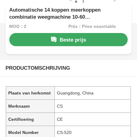
Automatische 14 koppen meerkoppen
combinatie weegmachine 10-60
verpakkingen/min
MOQ：2
Prijs：Price negotiable
Beste prijs
PRODUCTOMSCHRIJVING
Plaats van herkomst
Guangdong, China
Merknaam
CS
Certificering
CE
Model Number
CS-520