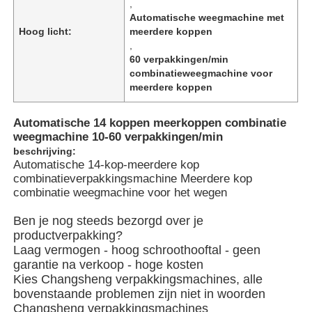
,
Automatische weegmachine met
Hoog licht:
meerdere koppen
Over ons
,
60 verpakkingen/min
combinatieweegmachine voor
Fabriekstocht
meerdere koppen
Automatische 14 koppen meerkoppen combinatie
Kwaliteitscontrole
weegmachine 10-60 verpakkingen/min
beschrijving:
Automatische 14-kop-meerdere kop
Neem contact met ons op
combinatieverpakkingsmachine Meerdere kop
combinatie weegmachine voor het wegen
nieuws
Ben je nog steeds bezorgd over je
productverpakking?
Laag vermogen - hoog schroothooftal - geen
Gevallen
garantie na verkoop - hoge kosten
Kies Changsheng verpakkingsmachines, alle
bovenstaande problemen zijn niet in woorden
roterende verpakkingsmachine
Changsheng verpakkingsmachines