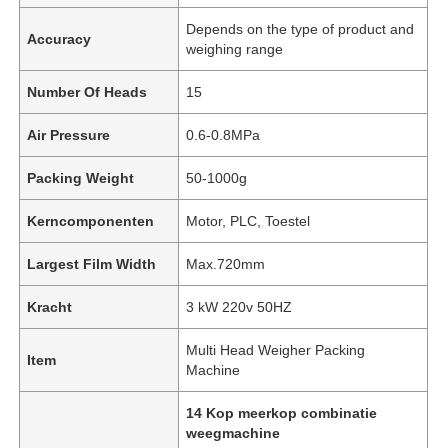
Depends on the type of product and
Accuracy
weighing range
Number Of Heads
15
Air Pressure
0.6-0.8MPa
Packing Weight
50-1000g
Kerncomponenten
Motor, PLC, Toestel
Largest Film Width
Max.720mm
Kracht
3 kW 220v 50HZ
Huis
Multi Head Weigher Packing
Item
Machine
Producten
14 Kop meerkop combinatie
weegmachine
Video's