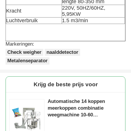
lengte 80-350 mm
220V, 50HZ/60HZ,
Kracht
Andere automaat
5,95KW
Luchtverbruik
1.5 m3/min
Verpakkingsverwerkende diensten
Markeringen:
Verpakkingsmateriaal
Check weigher
naalddetector
Metalenseparator
Gespesialiseerde productielijn
Krijg de beste prijs voor
Automatische 14 koppen
meerkoppen combinatie
weegmachine 10-60
verpakkingen/min