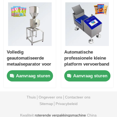
Volledig
Automatische
geautomatiseerde
professionele kleine
metaalseparator voor
platform vervoerband
levensmiddelen
weegschaal voor de
Aanvraag sturen
Aanvraag sturen
Plastic Particle Metal
voedingsindustrie
Separation Detection
voor snacks kleine
Machine Fabrikanten
artikelen plastic
Levering
materiaal
Thuis
Ongeveer ons
Contacteer ons
Sitemap
Privacybeleid
Kwaliteit
roterende verpakkingsmachine
China