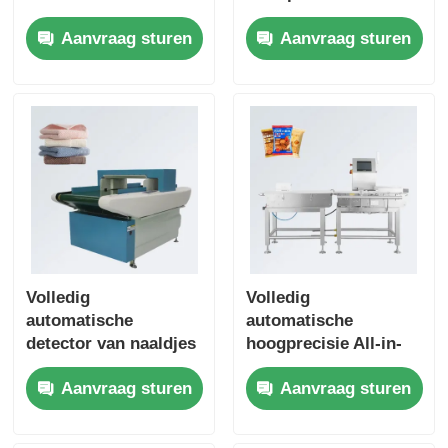
metaalscheider voor
combinatie voedsel
Aanvraag sturen
Aanvraag sturen
kunststofkorrels en
checkweigher
voedselmetaalscheiding
metaaldetector voor
rijst dumplings
koekjes en cake
Volledig
Volledig
automatische
automatische
detector van naaldjes
hoogprecisie All-in-
voor kleding,
one automatische
Aanvraag sturen
Aanvraag sturen
kledingstukken,
weegmachine met
textiel en speelgoed
afwijzingssysteem