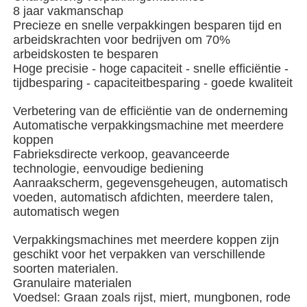
8 jaar vakmanschap
Precieze en snelle verpakkingen besparen tijd en
Verpakkingsmachine voor meerdere rijstroken
arbeidskrachten voor bedrijven om 70%
arbeidskosten te besparen
Hoge precisie - hoge capaciteit - snelle efficiëntie -
Dehydrerende Inserter-Machine
tijdbesparing - capaciteitbesparing - goede kwaliteit
Verbetering van de efficiëntie van de onderneming
Kaarttelmachine
Automatische verpakkingsmachine met meerdere
koppen
Fabrieksdirecte verkoop, geavanceerde
Verpakkingsmachines
technologie, eenvoudige bediening
Aanraakscherm, gegevensgeheugen, automatisch
voeden, automatisch afdichten, meerdere talen,
kartonmachine
automatisch wegen
Verpakkingsmachines met meerdere koppen zijn
vulmachine
geschikt voor het verpakken van verschillende
soorten materialen.
Granulaire materialen
bolmachine
Voedsel: Graan zoals rijst, miert, mungbonen, rode