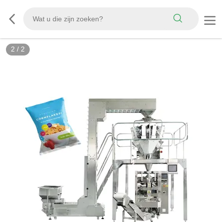
2
/
2