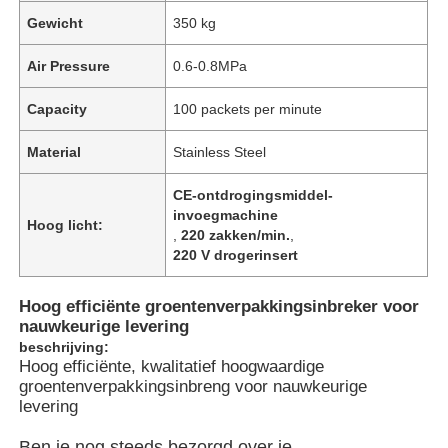
Gewicht
350 kg
Air Pressure
0.6-0.8MPa
Capacity
100 packets per minute
Material
Stainless Steel
CE-ontdrogingsmiddel-
invoegmachine
Hoog licht:
,
220 zakken/min.
,
220 V drogerinsert
Hoog efficiënte groentenverpakkingsinbreker voor
Huis
nauwkeurige levering
beschrijving:
Hoog efficiënte, kwalitatief hoogwaardige
Producten
groentenverpakkingsinbreng voor nauwkeurige
levering
Video's
Ben je nog steeds bezorgd over je