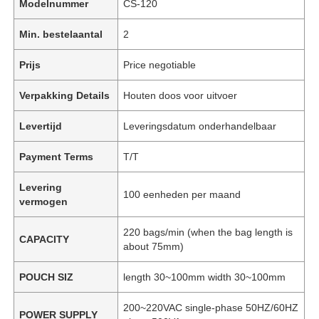
Modelnummer
CS-120
Min. bestelaantal
2
Prijs
Price negotiable
Verpakking Details
Houten doos voor uitvoer
Levertijd
Leveringsdatum onderhandelbaar
Payment Terms
T/T
Levering
100 eenheden per maand
vermogen
220 bags/min (when the bag length is
CAPACITY
about 75mm)
POUCH SIZ
length 30~100mm width 30~100mm
200~220VAC single-phase 50HZ/60HZ
POWER SUPPLY