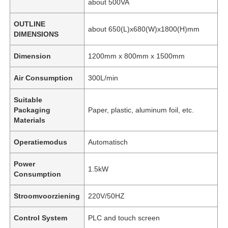
about 500VA
OUTLINE
about 650(L)x680(W)x1800(H)mm
DIMENSIONS
Dimension
1200mm x 800mm x 1500mm
Air Consumption
300L/min
Suitable
Packaging
Paper, plastic, aluminum foil, etc.
Materials
Operatiemodus
Automatisch
Power
1.5kW
Consumption
Stroomvoorziening
220V/50HZ
Control System
PLC and touch screen