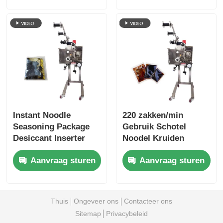
voorkomen
Instant Noodle
220 zakken/min
Seasoning Package
Gebruik Schotel
Desiccant Inserter
Noodel Kruiden
Machine 220
Pakket Dispenser
Aanvraag sturen
Aanvraag sturen
zakken/min
Roestvrij staal
Thuis
Ongeveer ons
Contacteer ons
Sitemap
Privacybeleid