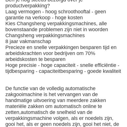
productverpakking?
Laag vermogen - hoog schroothooftal - geen
Over ons
garantie na verkoop - hoge kosten
Kies Changsheng verpakkingsmachines, alle
bovenstaande problemen zijn niet in woorden
Fabriekstocht
Changsheng verpakkingsmachines
8 jaar vakmanschap
Precieze en snelle verpakkingen besparen tijd en
Kwaliteitscontrole
arbeidskrachten voor bedrijven om 70%
arbeidskosten te besparen
Hoge precisie - hoge capaciteit - snelle efficiëntie -
Neem contact met ons op
tijdbesparing - capaciteitbesparing - goede kwaliteit
De functie van de volledig automatische
nieuws
zakgooimachine is het vervangen van de
handmatige uitvoering van meerdere zakken
materiële zakken om automatisch online te
Gevallen
zetten,automatisch de snelheid van de
verpakkingsmachine volgen, als er noedels zijn,
gooi het, als er geen noedels zijn, gooi het niet, de
roterende verpakkingsmachine