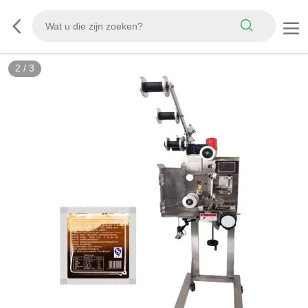
2
/
3