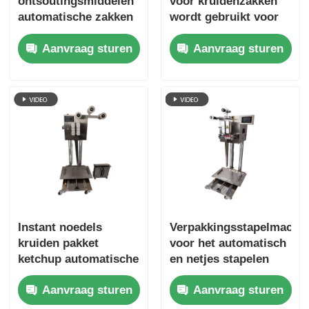
ontsoutingsmiddelen
voor kruidenzakken
automatische zakken
wordt gebruikt voor
stapelmachine hoge
geautomatiseerde
Aanvraag sturen
Aanvraag sturen
efficiëntie kosten te
verpakkingsapparatuur
verminderen
in de
voedselverwerkende
industrie
Instant noedels
Verpakkingsstapelmachi
kruiden pakket
voor het automatisch
ketchup automatische
en netjes stapelen
zak stapelmachine
van kruiden zonder
Aanvraag sturen
Aanvraag sturen
om secundaire
handmatig stapelen
vervuiling te