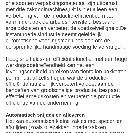
drie soorten verpakkingsmateriaal zijn uitgerust
met drie zakgooimachines,Dit is niet alleen een
verbetering van de productie-efficiëntie., maar
Verpakkingsmachine voor meerdere rijstroken
vermindert ook de arbeidsintensiteit, bespaart
arbeidskosten en verbetert de voedselveiligheid.De
instantnoedelsindustrie neemt geleidelijk
Dehydrerende Inserter-Machine
automatische voedingsmachines aan om de
oorspronkelijke handmatige voeding te vervangen.
Kaarttelmachine
Hoog snelheids- en efficiëntiefunctie: met een hoge
werkingsdoeltreffendheid kan het een
leveringssnelheid bereiken van tientallen pakketten
Verpakkingsmachines
per minuut of zelfs hoger, wat de productie-
efficiëntie aanzienlijk verbetert,voldoet aan de
behoeften van grootschalige productie, bespaart
kartonmachine
effectief arbeidskosten en verbetert de productie-
efficiëntie van de onderneming
vulmachine
Automatisch snijden en afleveren
Het kan automatisch kleine zakjes met specerijen
afsnijden (zoals oliezakken, poederzakken,
bolmachine