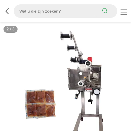
2
/
3