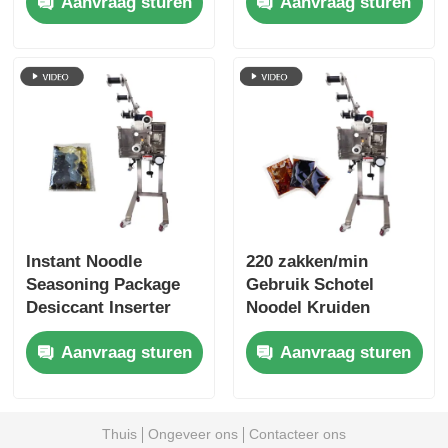
Aanvraag sturen
Aanvraag sturen
om secundaire
handmatig stapelen
vervuiling te
voorkomen
Instant Noodle
220 zakken/min
Seasoning Package
Gebruik Schotel
Desiccant Inserter
Noodel Kruiden
Machine 220
Pakket Dispenser
Aanvraag sturen
Aanvraag sturen
zakken/min
Roestvrij staal
Thuis
Ongeveer ons
Contacteer ons