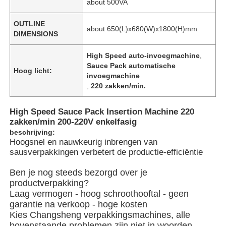
about 500VA
OUTLINE
about 650(L)x680(W)x1800(H)mm
DIMENSIONS
High Speed auto-invoegmachine
,
Sauce Pack automatische
Hoog licht:
invoegmachine
,
220 zakken/min.
High Speed Sauce Pack Insertion Machine 220
zakken/min 200-220V enkelfasig
beschrijving:
Hoogsnel en nauwkeurig inbrengen van
sausverpakkingen verbetert de productie-efficiëntie
Ben je nog steeds bezorgd over je
productverpakking?
Laag vermogen - hoog schroothooftal - geen
garantie na verkoop - hoge kosten
Kies Changsheng verpakkingsmachines, alle
bovenstaande problemen zijn niet in woorden