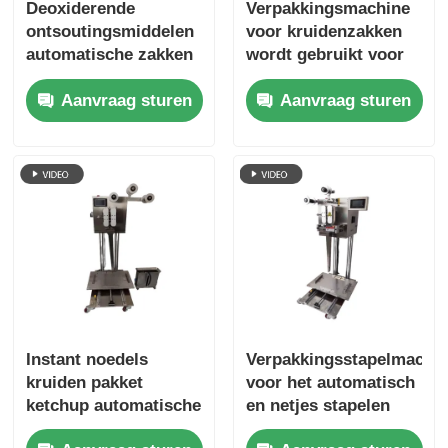
Deoxiderende
Verpakkingsmachine
ontsoutingsmiddelen
voor kruidenzakken
automatische zakken
wordt gebruikt voor
stapelmachine hoge
geautomatiseerde
Aanvraag sturen
Aanvraag sturen
efficiëntie kosten te
verpakkingsapparatuur
verminderen
in de
voedselverwerkende
industrie
Instant noedels
Verpakkingsstapelmachi
kruiden pakket
voor het automatisch
ketchup automatische
en netjes stapelen
zak stapelmachine
van kruiden zonder