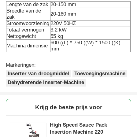
Lengte van de zak
20-150 mm
Breedte van de
20-160 mm
Netzakverpakkingsmachine
zak
Stroomvoorziening
220V 50HZ
Totaal vermogen
3.2 kW
de verpakkingsmachine van de netwerkzak
Nettogewicht
55 kg
600 ((L) * 750 ((W) * 1500 ((K)
Machina dimensie
mm
Verticale Verpakkingsmachine
Markeringen:
Horizontale Verpakkingsmachine
Inserter van droogmiddel
Toevoegingsmachine
Dehydrerende Inserter-Machine
Verpakkingsmachine voor visueel tellen
Krijg de beste prijs voor
Verpakkingsmachine voor weegmachines met meerder
High Speed Sauce Pack
Poeder verpakkingsmachine
Insertion Machine 220