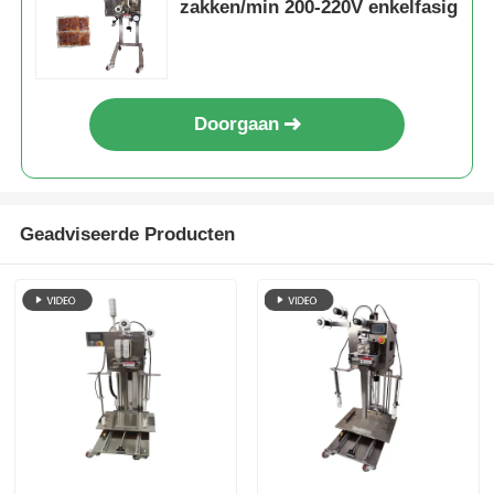
zakken/min 200-220V enkelfasig
Andere automaat
Verpakkingsverwerkende diensten
Doorgaan
Verpakkingsmateriaal
Geadviseerde Producten
Gespesialiseerde productielijn