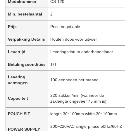
Modelnummer
CS-120
Min. bestelaantal
2
Prijs
Price negotiable
Verpakking Details
Houten doos voor uitvoer
Levertijd
Leveringsdatum onderhandelbaar
Betalingscondities
T/T
Levering
100 eenheden per maand
vermogen
220 zakken/min (wanneer de
Capaciteit
zaklengte ongeveer 75 mm is)
POUCH SIZ
length 30~100mm width 30~100mm
200~220VAC single-phase 50HZ/60HZ
POWER SUPPLY