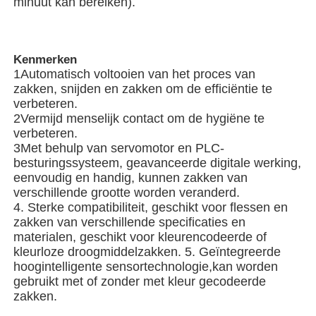
minuut kan bereiken).
Verpakkingsmachine voor meerdere rijstroken
Kenmerken
1Automatisch voltooien van het proces van
Dehydrerende Inserter-Machine
zakken, snijden en zakken om de efficiëntie te
verbeteren.
2Vermijd menselijk contact om de hygiëne te
Kaarttelmachine
verbeteren.
3Met behulp van servomotor en PLC-
besturingssysteem, geavanceerde digitale werking,
Verpakkingsmachines
eenvoudig en handig, kunnen zakken van
verschillende grootte worden veranderd.
4. Sterke compatibiliteit, geschikt voor flessen en
kartonmachine
zakken van verschillende specificaties en
materialen, geschikt voor kleurencodeerde of
kleurloze droogmiddelzakken. 5. Geïntegreerde
vulmachine
hoogintelligente sensortechnologie,kan worden
gebruikt met of zonder met kleur gecodeerde
zakken.
bolmachine