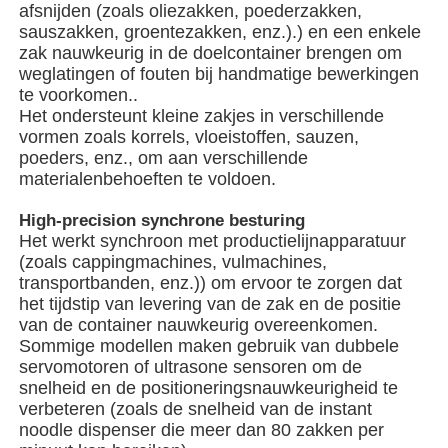
afsnijden (zoals oliezakken, poederzakken,
sauszakken, groentezakken, enz.).) en een enkele
zak nauwkeurig in de doelcontainer brengen om
Over ons
weglatingen of fouten bij handmatige bewerkingen
te voorkomen..
Het ondersteunt kleine zakjes in verschillende
Fabriekstocht
vormen zoals korrels, vloeistoffen, sauzen,
poeders, enz., om aan verschillende
materialenbehoeften te voldoen.
Kwaliteitscontrole
High-precision synchrone besturing
Het werkt synchroon met productielijnapparatuur
Neem contact met ons op
(zoals cappingmachines, vulmachines,
transportbanden, enz.)) om ervoor te zorgen dat
het tijdstip van levering van de zak en de positie
nieuws
van de container nauwkeurig overeenkomen.
Sommige modellen maken gebruik van dubbele
servomotoren of ultrasone sensoren om de
Gevallen
snelheid en de positioneringsnauwkeurigheid te
verbeteren (zoals de snelheid van de instant
noodle dispenser die meer dan 80 zakken per
roterende verpakkingsmachine