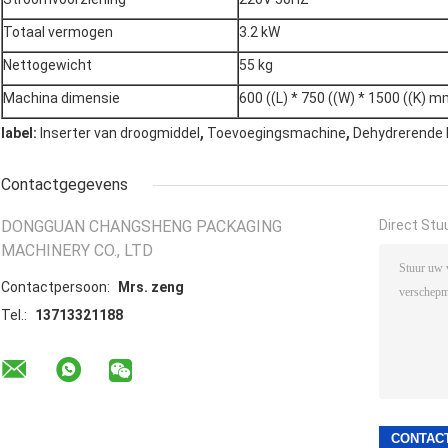
Totaal vermogen
3.2 kW
Nettogewicht
55 kg
Machina dimensie
600 ((L) * 750 ((W) * 1500 ((K) 
,
,
label:
Inserter van droogmiddel
Toevoegingsmachine
Dehydrerende 
Contactgegevens
DONGGUAN CHANGSHENG PACKAGING
Direct Stu
MACHINERY CO., LTD
Contactpersoon:
Mrs. zeng
Tel.:
13713321188