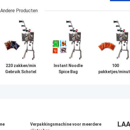
Andere Producten
220 zakken/min
Instant Noodle
100
Gebruik Schotel
Spice Bag
pakketjes/minu
Noodel Kruiden
Dispenser 200-
droogmiddel
Pakket Dispenser
220V Single
invoegmachine
Roestvrij staal
Phase 100
automatisch
Pakketten/min
roestvrij staal
LAA
ine
Verpakkingsmachine voor meerdere