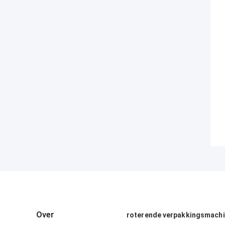
Over
roterende verpakkingsmach