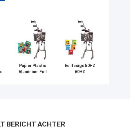
Papier Plastic
Eenfasige 50HZ
te
Aluminium Foil
60HZ
Desiccant
zakvoermachine
Inserter 220
Automatisch
zakken/min
roestvrij staal
Automatisch
T BERICHT ACHTER