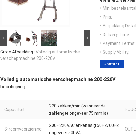
Betalen & Verzen
Min. bestelaantal
Prijs:
Verpakking Detail
Delivery Time:
Payment Terms:
Grote Afbeelding :
Volledig automatische
Supply Ability:
verschepmachine 200-220V
Contact
Volledig automatische verschepmachine 200-220V
beschrijving
220 zakken/min (wanneer de
Capaciteit:
POUCH
zaklengte ongeveer 75 mm is)
200~220VAC enkelfasig 50HZ/60HZ
Stroomvoorziening:
OUTL
ongeveer 500VA