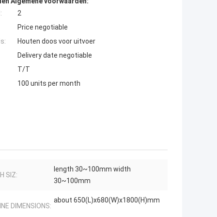
den Algemene voorwaarden:
:
2
Price negotiable
s:
Houten doos voor uitvoer
Delivery date negotiable
T/T
100 units per month
length 30~100mm width
 SIZ:
30~100mm
about 650(L)x680(W)x1800(H)mm
INE DIMENSIONS: