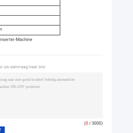
mm
Inserter-Machine
ur uw aanvraag naar ons
(
0
/ 3000)