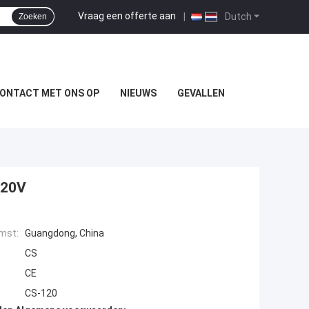
Vraag een offerte aan
|
Dutch
Zoeken
ONTACT MET ONS OP
NIEUWS
GEVALLEN
220V
mst:
Guangdong, China
CS
CE
CS-120