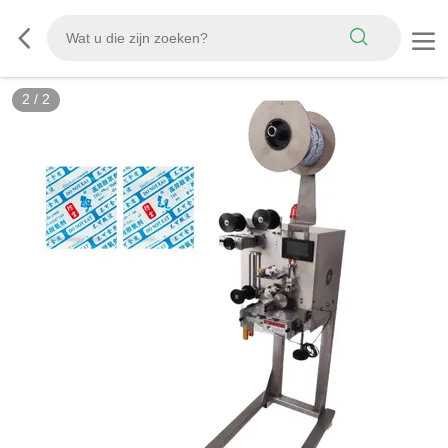
2
/
2