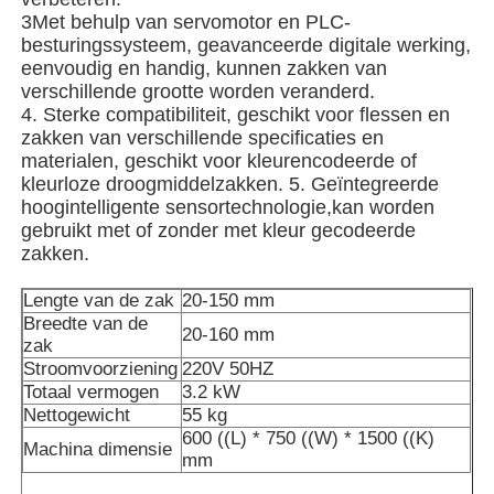
3Met behulp van servomotor en PLC-
besturingssysteem, geavanceerde digitale werking,
Verpakkingsmachine voor meerdere rijstroken
eenvoudig en handig, kunnen zakken van
verschillende grootte worden veranderd.
4. Sterke compatibiliteit, geschikt voor flessen en
Dehydrerende Inserter-Machine
zakken van verschillende specificaties en
materialen, geschikt voor kleurencodeerde of
kleurloze droogmiddelzakken. 5. Geïntegreerde
Kaarttelmachine
hoogintelligente sensortechnologie,kan worden
gebruikt met of zonder met kleur gecodeerde
zakken.
Verpakkingsmachines
Lengte van de zak
20-150 mm
Breedte van de
20-160 mm
kartonmachine
zak
Stroomvoorziening
220V 50HZ
Totaal vermogen
3.2 kW
vulmachine
Nettogewicht
55 kg
600 ((L) * 750 ((W) * 1500 ((K)
Machina dimensie
mm
bolmachine