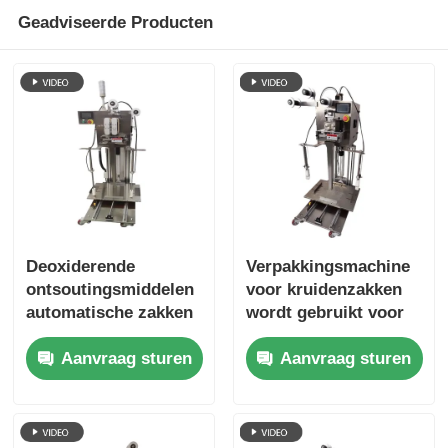
Geadviseerde Producten
Andere automaat
Verpakkingsverwerkende diensten
Verpakkingsmateriaal
Gespesialiseerde productielijn
Deoxiderende
Verpakkingsmachine
ontsoutingsmiddelen
voor kruidenzakken
automatische zakken
wordt gebruikt voor
stapelmachine hoge
geautomatiseerde
Aanvraag sturen
Aanvraag sturen
efficiëntie kosten te
verpakkingsapparatuur
verminderen
in de
voedselverwerkende
industrie