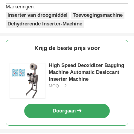
Markeringen:
Netzakverpakkingsmachine
Inserter van droogmiddel
Toevoegingsmachine
Dehydrerende Inserter-Machine
de verpakkingsmachine van de netwerkzak
Krijg de beste prijs voor
Verticale Verpakkingsmachine
High Speed Deoxidizer Bagging
Horizontale Verpakkingsmachine
Machine Automatic Desiccant
Inserter Machine
MOQ： 2
Verpakkingsmachine voor visueel tellen
Verpakkingsmachine voor weegmachines met meerder
Doorgaan
Poeder verpakkingsmachine