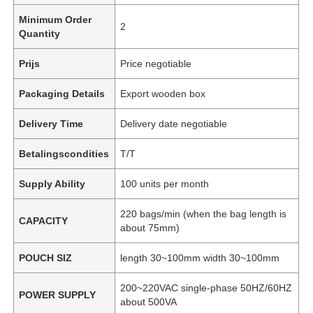
Minimum Order
2
Quantity
Prijs
Price negotiable
Packaging Details
Export wooden box
Delivery Time
Delivery date negotiable
Betalingscondities
T/T
Supply Ability
100 units per month
220 bags/min (when the bag length is
CAPACITY
about 75mm)
POUCH SIZ
length 30~100mm width 30~100mm
200~220VAC single-phase 50HZ/60HZ
POWER SUPPLY
about 500VA