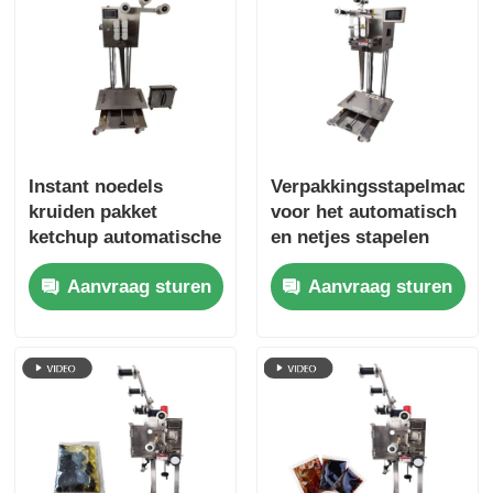
Instant noedels
Verpakkingsstapelmachi
kruiden pakket
voor het automatisch
ketchup automatische
en netjes stapelen
zak stapelmachine
van kruiden zonder
Aanvraag sturen
Aanvraag sturen
om secundaire
handmatig stapelen
vervuiling te
voorkomen