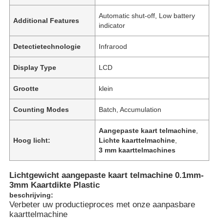
Automatic shut-off, Low battery
Additional Features
indicator
Detectietechnologie
Infrarood
Display Type
LCD
Grootte
klein
Counting Modes
Batch, Accumulation
Aangepaste kaart telmachine
,
Hoog licht:
Lichte kaarttelmachine
,
3 mm kaarttelmachines
Huis
Lichtgewicht aangepaste kaart telmachine 0.1mm-
3mm Kaartdikte Plastic
Producten
beschrijving:
Verbeter uw productieproces met onze aanpasbare
kaarttelmachine
Video's