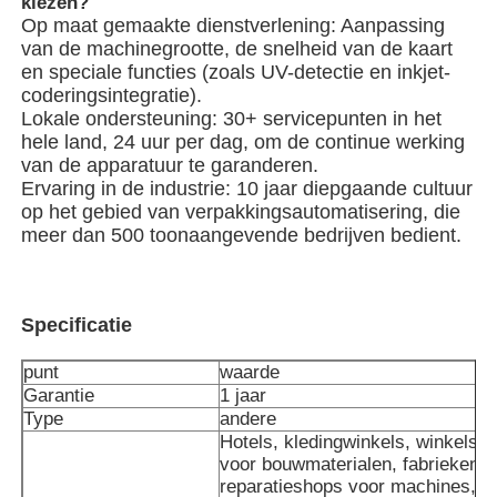
kiezen?
Op maat gemaakte dienstverlening: Aanpassing
van de machinegrootte, de snelheid van de kaart
Verpakkingsmachine voor meerdere rijstroken
en speciale functies (zoals UV-detectie en inkjet-
coderingsintegratie).
Lokale ondersteuning: 30+ servicepunten in het
Dehydrerende Inserter-Machine
hele land, 24 uur per dag, om de continue werking
van de apparatuur te garanderen.
Ervaring in de industrie: 10 jaar diepgaande cultuur
Kaarttelmachine
op het gebied van verpakkingsautomatisering, die
meer dan 500 toonaangevende bedrijven bedient.
Verpakkingsmachines
Specificatie
kartonmachine
punt
waarde
Garantie
1 jaar
vulmachine
Type
andere
Hotels, kledingwinkels, winkels
voor bouwmaterialen, fabrieken,
bolmachine
reparatieshops voor machines,