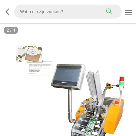
2
/
4