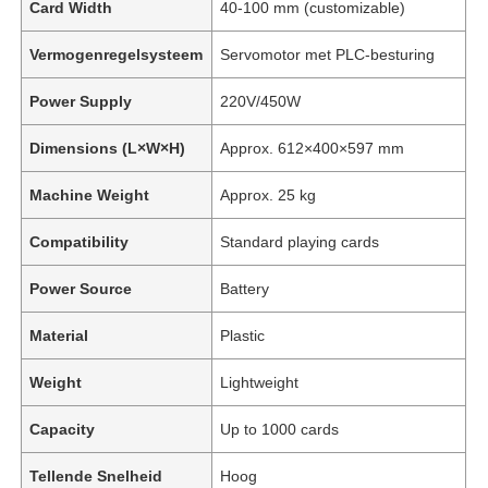
Card Width
40-100 mm (customizable)
Vermogenregelsysteem
Servomotor met PLC-besturing
Power Supply
220V/450W
Dimensions (L×W×H)
Approx. 612×400×597 mm
Machine Weight
Approx. 25 kg
Compatibility
Standard playing cards
Power Source
Battery
Material
Plastic
Weight
Lightweight
Capacity
Up to 1000 cards
Tellende Snelheid
Hoog