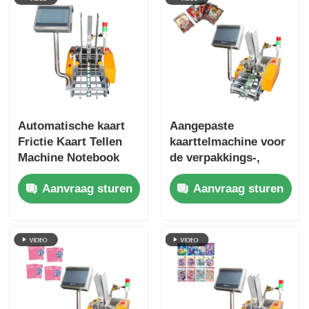
Vermogenregelsysteem
besturing
Materiaal
van roestvrij staal
Sleutelwoord
garantie kaart voedingsmachine
Soort onderneming
Chinese productie, fabriek
Automatische kaart
Aangepaste
Frictie Kaart Tellen
kaarttelmachine voor
Machine Notebook
de verpakkings-,
Signatures Brochure
druk- en
Aanvraag sturen
Aanvraag sturen
Voedingsmachine
elektronische
industrie