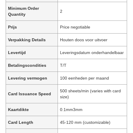
Minimum Order
2
Quantity
Prijs
Price negotiable
Verpakking Details
Houten doos voor uitvoer
Levertijd
Leveringsdatum onderhandelbaar
Betalingscondities
T/T
Levering vermogen
100 eenheden per maand
500 sheets/min (varies with card
Card Issuance Speed
size)
Kaartdikte
0.1mm3mm
Card Length
45-120 mm (customizable)