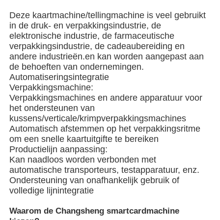
Deze kaartmachine/tellingmachine is veel gebruikt
in de druk- en verpakkingsindustrie, de
Over ons
elektronische industrie, de farmaceutische
verpakkingsindustrie, de cadeaubereiding en
andere industrieën.en kan worden aangepast aan
Fabriekstocht
de behoeften van ondernemingen.
Automatiseringsintegratie
Verpakkingsmachine:
Kwaliteitscontrole
Verpakkingsmachines en andere apparatuur voor
het ondersteunen van
kussens/verticale/krimpverpakkingsmachines
Neem contact met ons op
Automatisch afstemmen op het verpakkingsritme
om een snelle kaartuitgifte te bereiken
Productielijn aanpassing:
nieuws
Kan naadloos worden verbonden met
automatische transporteurs, testapparatuur, enz.
Ondersteuning van onafhankelijk gebruik of
Gevallen
volledige lijnintegratie
Waarom de Changsheng smartcardmachine
roterende verpakkingsmachine