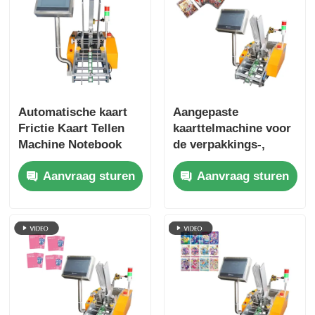
Materiaal
van roestvrij staal
Sleutelwoord
garantie kaart voedingsmachine
Soort onderneming
Chinese productie, fabriek
Automatische kaart
Aangepaste
Frictie Kaart Tellen
kaarttelmachine voor
Machine Notebook
de verpakkings-,
Signatures Brochure
druk- en
Aanvraag sturen
Aanvraag sturen
Voedingsmachine
elektronische
industrie