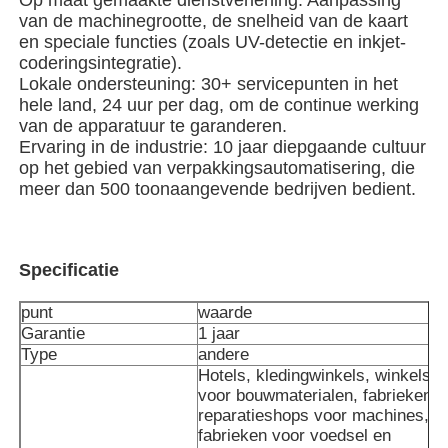
van de machinegrootte, de snelheid van de kaart
en speciale functies (zoals UV-detectie en inkjet-
Verpakkingsmachine voor meerdere rijstroken
coderingsintegratie).
Lokale ondersteuning: 30+ servicepunten in het
hele land, 24 uur per dag, om de continue werking
Dehydrerende Inserter-Machine
van de apparatuur te garanderen.
Ervaring in de industrie: 10 jaar diepgaande cultuur
op het gebied van verpakkingsautomatisering, die
Kaarttelmachine
meer dan 500 toonaangevende bedrijven bedient.
Verpakkingsmachines
Specificatie
kartonmachine
punt
waarde
Garantie
1 jaar
Type
andere
vulmachine
Hotels, kledingwinkels, winkels
voor bouwmaterialen, fabrieken,
reparatieshops voor machines,
bolmachine
fabrieken voor voedsel en