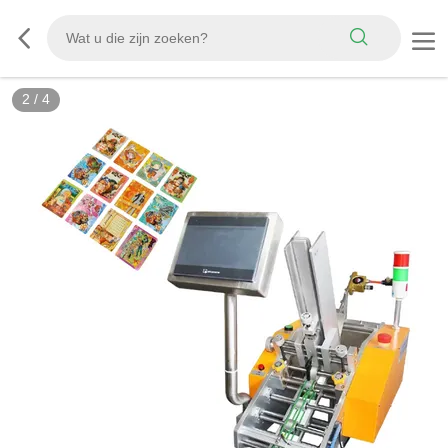
2
/
4