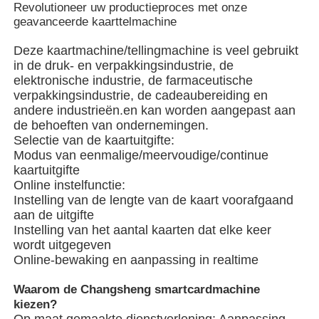
Revolutioneer uw productieproces met onze
geavanceerde kaarttelmachine
Over ons
Deze kaartmachine/tellingmachine is veel gebruikt
in de druk- en verpakkingsindustrie, de
elektronische industrie, de farmaceutische
Fabriekstocht
verpakkingsindustrie, de cadeaubereiding en
andere industrieën.en kan worden aangepast aan
de behoeften van ondernemingen.
Kwaliteitscontrole
Selectie van de kaartuitgifte:
Modus van eenmalige/meervoudige/continue
kaartuitgifte
Neem contact met ons op
Online instelfunctie:
Instelling van de lengte van de kaart voorafgaand
aan de uitgifte
nieuws
Instelling van het aantal kaarten dat elke keer
wordt uitgegeven
Online-bewaking en aanpassing in realtime
Gevallen
Waarom de Changsheng smartcardmachine
kiezen?
roterende verpakkingsmachine
Op maat gemaakte dienstverlening: Aanpassing