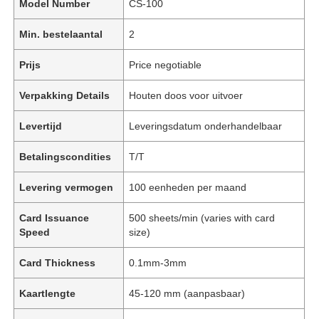
Model Number
CS-100
Min. bestelaantal
2
Prijs
Price negotiable
Verpakking Details
Houten doos voor uitvoer
Levertijd
Leveringsdatum onderhandelbaar
Betalingscondities
T/T
Levering vermogen
100 eenheden per maand
Card Issuance
500 sheets/min (varies with card
Speed
size)
Card Thickness
0.1mm-3mm
Kaartlengte
45-120 mm (aanpasbaar)