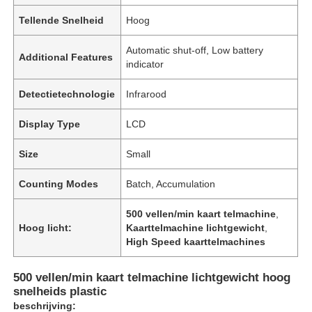
Tellende Snelheid
Hoog
Automatic shut-off, Low battery
Additional Features
indicator
Detectietechnologie
Infrarood
Display Type
LCD
Size
Small
Counting Modes
Batch, Accumulation
500 vellen/min kaart telmachine
,
Huis
Hoog licht:
Kaarttelmachine lichtgewicht
,
High Speed kaarttelmachines
Producten
500 vellen/min kaart telmachine lichtgewicht hoog
snelheids plastic
beschrijving:
Video's