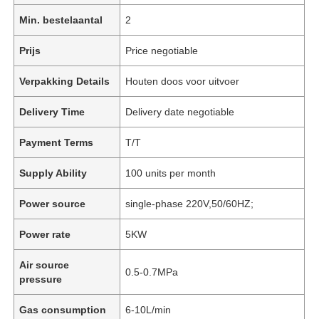
Min. bestelaantal
2
Prijs
Price negotiable
Verpakking Details
Houten doos voor uitvoer
Delivery Time
Delivery date negotiable
Payment Terms
T/T
Supply Ability
100 units per month
Power source
single-phase 220V,50/60HZ;
Power rate
5KW
Air source
0.5-0.7MPa
pressure
Gas consumption
6-10L/min