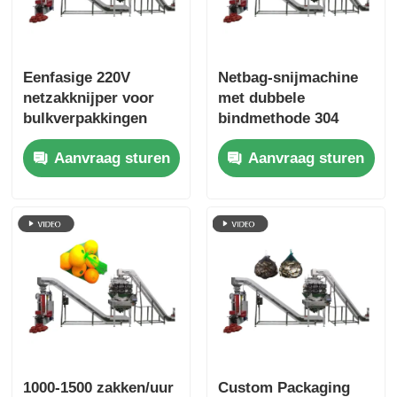
Eenfasige 220V
Netbag-snijmachine
netzakknijper voor
met dubbele
bulkverpakkingen
bindmethode 304
roestvrij staal
Aanvraag sturen
Aanvraag sturen
1000-1500 zakken/uur
Custom Packaging