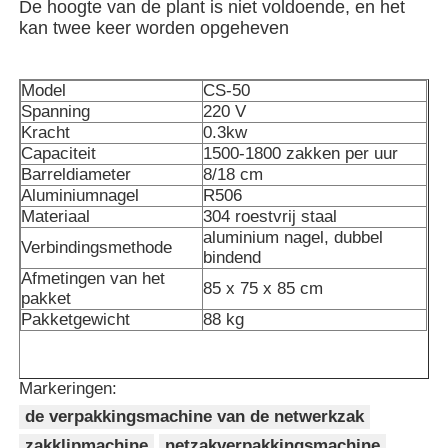
De hoogte van de plant is niet voldoende, en het
kan twee keer worden opgeheven
Netzakverpakkingsmachine
Model
CS-50
Spanning
220 V
de verpakkingsmachine van de netwerkzak
Kracht
0.3kw
Capaciteit
1500-1800 zakken per uur
Barreldiameter
8/18 cm
Verticale Verpakkingsmachine
Aluminiumnagel
R506
Materiaal
304 roestvrij staal
aluminium nagel, dubbel
Horizontale Verpakkingsmachine
Verbindingsmethode
bindend
Afmetingen van het
85 x 75 x 85 cm
pakket
Verpakkingsmachine voor visueel tellen
Pakketgewicht
88 kg
Verpakkingsmachine voor weegmachines met meerder
Markeringen:
de verpakkingsmachine van de netwerkzak
Poeder verpakkingsmachine
zakklipmachine
netzakverpakkingsmachine