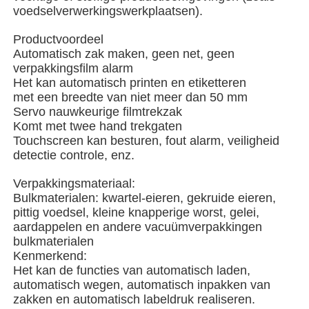
voedselverwerkingswerkplaatsen).
Verpakkingsmachine voor meerdere rijstroken
Productvoordeel
Automatisch zak maken, geen net, geen
verpakkingsfilm alarm
Dehydrerende Inserter-Machine
Het kan automatisch printen en etiketteren
met een breedte van niet meer dan 50 mm
Servo nauwkeurige filmtrekzak
Kaarttelmachine
Komt met twee hand trekgaten
Touchscreen kan besturen, fout alarm, veiligheid
detectie controle, enz.
Verpakkingsmachines
Verpakkingsmateriaal:
Bulkmaterialen: kwartel-eieren, gekruide eieren,
kartonmachine
pittig voedsel, kleine knapperige worst, gelei,
aardappelen en andere vacuümverpakkingen
bulkmaterialen
vulmachine
Kenmerkend:
Het kan de functies van automatisch laden,
automatisch wegen, automatisch inpakken van
bolmachine
zakken en automatisch labeldruk realiseren.