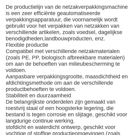
De productielijn van de netzakverpakkingsmachine
is een zeer efficiënte geautomatiseerde
Over ons
verpakkingsapparatuur, die voornamelijk wordt
gebruikt voor het verpakken van netzakken van
verschillende artikelen, zoals voedsel, dagelijkse
Fabriekstocht
benodigdheden,landbouwproducten, enz.
Flexible productie
Compatibel met verschillende netzakmaterialen
Kwaliteitscontrole
(zoals PE, PP, biologisch afbreekbare materialen)
om aan de behoeften van milieubescherming te
voldoen.
Neem contact met ons op
Aanpasbare verpakkingsgrootte, maasdichtheid en
afdichtingsmethode om aan de verschillende
productbehoeften te voldoen.
nieuws
Stabiliteit en duurzaamheid
De belangrijkste onderdelen zijn gemaakt van
roestvrij staal of een hoogsterke legering, die
Gevallen
bestand is tegen corrosie en slijtage, geschikt voor
langdurige continue werking.
stofdicht en waterdicht ontwerp, geschikt voor
roterende verpakkingsmachine
vochtige of stoffige productieomgevingen (zoals