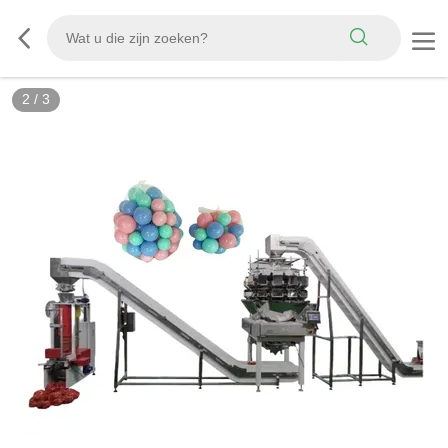
2
/
3