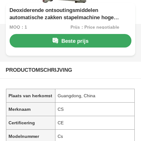
Deoxiderende ontsoutingsmiddelen
automatische zakken stapelmachine hoge
efficiëntie kosten te verminderen
MOQ：1
Prijs：Price negotiable
Beste prijs
PRODUCTOMSCHRIJVING
Plaats van herkomst
Guangdong, China
Merknaam
CS
Certificering
CE
Modelnummer
Cs