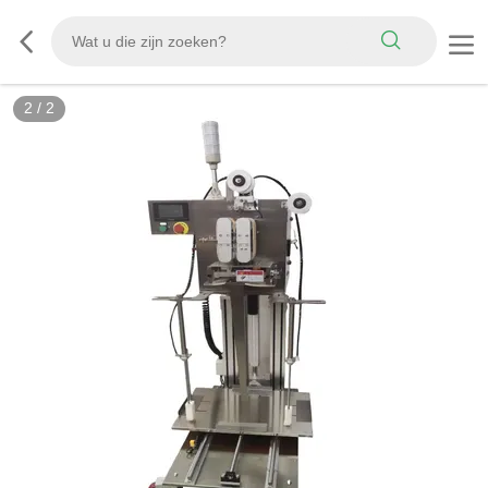
2
/
2