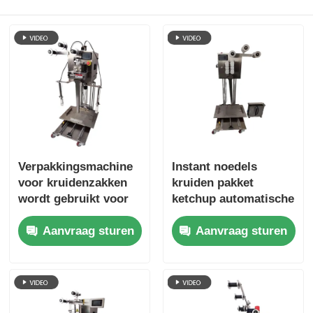
Netzakverpakkingsmachine
de verpakkingsmachine van de netwerkzak
Verticale Verpakkingsmachine
Horizontale Verpakkingsmachine
Verpakkingsmachine
Instant noedels
voor kruidenzakken
kruiden pakket
wordt gebruikt voor
ketchup automatische
Verpakkingsmachine voor visueel tellen
geautomatiseerde
zak stapelmachine
Aanvraag sturen
Aanvraag sturen
verpakkingsapparatuur
om secundaire
in de
vervuiling te
Verpakkingsmachine voor weegmachines met meerder
voedselverwerkende
voorkomen
industrie
Poeder verpakkingsmachine