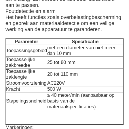
aan te passen.
Foutdetectie en alarm
Over ons
Het heeft functies zoals overbelastingbescherming
en gebrek aan materiaaldetectie om een veilige
werking van de apparatuur te garanderen.
Fabriekstocht
Parameter
Specificatie
met een diameter van niet meer
Toepassingsgebied
Kwaliteitscontrole
dan 10 mm
Toepasselijke
25 tot 80 mm
zakbreedte
Toepasselijke
Neem contact met ons op
20 tot 110 mm
zaklengte
Stroomvoorziening
AC220V
Kracht
500 W
nieuws
≥ 40 meter/min (aanpasbaar op
Stapelingssnelheid
basis van de
materiaalspecificaties)
Gevallen
roterende verpakkingsmachine
Markeringen: