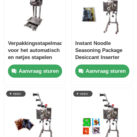
Andere automaat
Verpakkingsverwerkende diensten
Verpakkingsstapelmachine
Instant Noodle
voor het automatisch
Seasoning Package
Verpakkingsmateriaal
en netjes stapelen
Desiccant Inserter
van kruiden zonder
Machine 220
Aanvraag sturen
Aanvraag sturen
handmatig stapelen
zakken/min
Gespesialiseerde productielijn