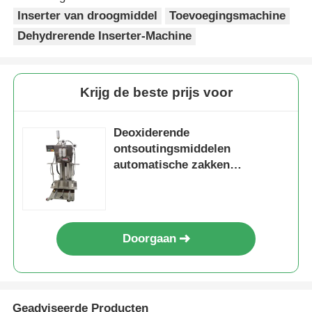
Inserter van droogmiddel
Toevoegingsmachine
Dehydrerende Inserter-Machine
Verpakkingsmachine voor meerdere rijstroken
Dehydrerende Inserter-Machine
Krijg de beste prijs voor
Kaarttelmachine
Deoxiderende
ontsoutingsmiddelen
automatische zakken
Verpakkingsmachines
stapelmachine hoge efficiëntie
kosten te verminderen
kartonmachine
Doorgaan
vulmachine
bolmachine
Geadviseerde Producten