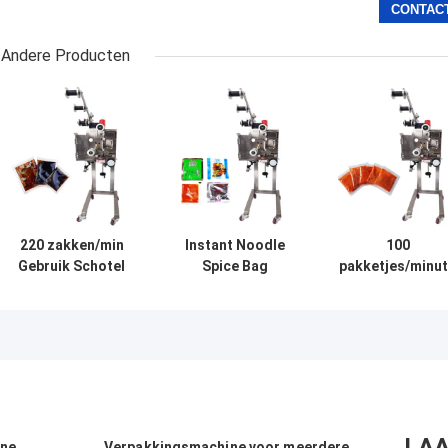
Andere Producten
220 zakken/min
Instant Noodle
100
Gebruik Schotel
Spice Bag
pakketjes/minu
Noodel Kruiden
Dispenser 200-
droogmiddel
Pakket Dispenser
220V Single
invoegmachine
Roestvrij staal
Phase 100
automatisch
Pakketten/min
roestvrij staal
LAA
ine
Verpakkingsmachine voor meerdere