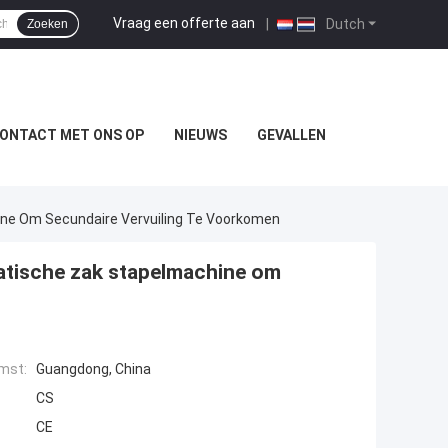
Vraag een offerte aan
|
Dutch
Zoeken
ONTACT MET ONS OP
NIEUWS
GEVALLEN
ine Om Secundaire Vervuiling Te Voorkomen
atische zak stapelmachine om
mst:
Guangdong, China
CS
CE