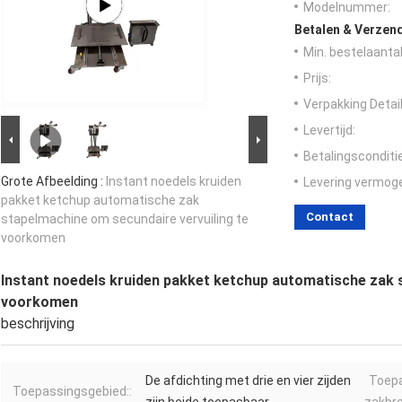
Modelnummer:
Betalen & Verzen
Min. bestelaantal
Prijs:
Verpakking Detail
Levertijd:
Betalingsconditi
Grote Afbeelding :
Instant noedels kruiden
Levering vermog
pakket ketchup automatische zak
Contact
stapelmachine om secundaire vervuiling te
voorkomen
Instant noedels kruiden pakket ketchup automatische zak 
voorkomen
beschrijving
De afdichting met drie en vier zijden
Toepa
Toepassingsgebied::