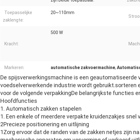
zijn beide toepasbaar.
zakbre
Toepasselijke
20~110mm
Stroo
zaklengte:
500 W
Kracht:
Machi
Markeren:
automatische zakvoermachine
,
Automatis
De spijsverwerkingsmachine is een geautomatiseerde v
voedselverwerkende industrie wordt gebruikt.sorteren 
voor de volgende verpakkingDe belangrijkste functies e
Hoofdfuncties
1. Automatisch zakken stapelen
1. Een enkele of meerdere verpakte kruidenzakjes snel
2Precieze positionering en uitlijning
1Zorg ervoor dat de randen van de zakken netjes zijn n
mechanische apparaten om vervorming of verkeerd uitli