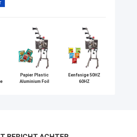
Papier Plastic
Eenfasige 50HZ
te
Aluminium Foil
60HZ
Desiccant
zakvoermachine
Inserter 220
Automatisch
zakken/min
roestvrij staal
Automatisch
T BERICHT ACHTER