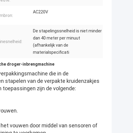
edte:
AC220V
mbron:
De stapelingssnelheid is niet minder
dan 40 meter per minuut
nesnelheid:
(afhankelijk van de
materialspecificati
che droger-inbrengmachine
erpakkingsmachine die in de
en stapelen van de verpakte kruidenzakjes
n toepassingen zijn de volgende:
 vouwen.
a het vouwen door middel van sensoren of
jning te voorkomen.