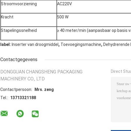
Stroomvoorziening
AC220V
Kracht
500 W
Stapelingssnelheid
≥ 40 meter/min (aanpasbaar op basis v
,
,
label:
Inserter van droogmiddel
Toevoegingsmachine
Dehydrerende 
Contactgegevens
DONGGUAN CHANGSHENG PACKAGING
Direct Stu
MACHINERY CO., LTD
Contactpersoon:
Mrs. zeng
Tel.:
13713321188