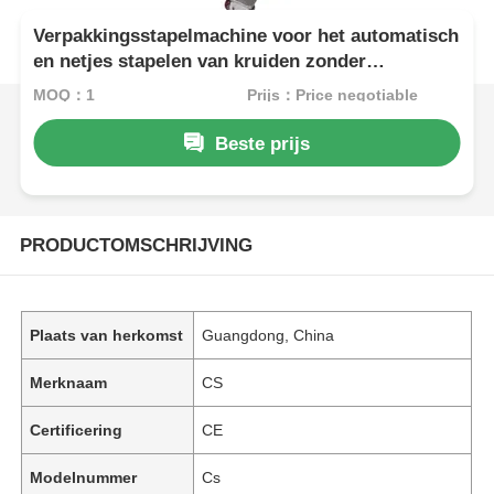
Verpakkingsstapelmachine voor het automatisch
en netjes stapelen van kruiden zonder
handmatig stapelen
MOQ：1
Prijs：Price negotiable
Beste prijs
PRODUCTOMSCHRIJVING
Plaats van herkomst
Guangdong, China
Merknaam
CS
Certificering
CE
Modelnummer
Cs