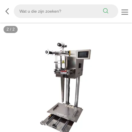
2
/
2