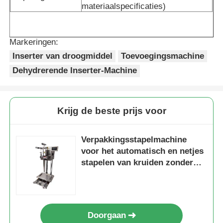
materiaalspecificaties)
Over ons
Markeringen:
Inserter van droogmiddel
Toevoegingsmachine
Fabriekstocht
Dehydrerende Inserter-Machine
Kwaliteitscontrole
Krijg de beste prijs voor
Neem contact met ons op
Verpakkingsstapelmachine
voor het automatisch en netjes
nieuws
stapelen van kruiden zonder
handmatig stapelen
Gevallen
Doorgaan
roterende verpakkingsmachine