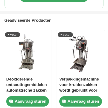
Verpakkingsmachine voor meerdere rijstroken
Geadviseerde Producten
Dehydrerende Inserter-Machine
Kaarttelmachine
Verpakkingsmachines
kartonmachine
Deoxiderende
Verpakkingsmachine
ontsoutingsmiddelen
voor kruidenzakken
vulmachine
automatische zakken
wordt gebruikt voor
stapelmachine hoge
geautomatiseerde
Aanvraag sturen
Aanvraag sturen
efficiëntie kosten te
verpakkingsapparatuur
bolmachine
verminderen
in de