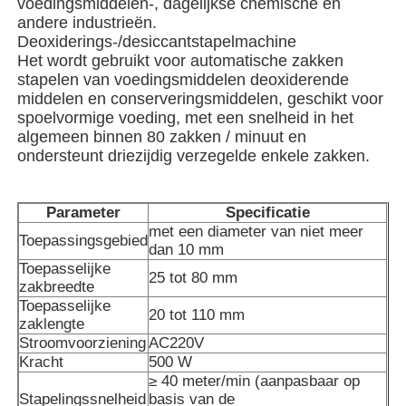
voedingsmiddelen-, dagelijkse chemische en
andere industrieën.
Deoxiderings-/desiccantstapelmachine
Het wordt gebruikt voor automatische zakken
stapelen van voedingsmiddelen deoxiderende
middelen en conserveringsmiddelen, geschikt voor
spoelvormige voeding, met een snelheid in het
algemeen binnen 80 zakken / minuut en
ondersteunt driezijdig verzegelde enkele zakken.
Parameter
Specificatie
met een diameter van niet meer
Toepassingsgebied
dan 10 mm
Toepasselijke
25 tot 80 mm
Huis
zakbreedte
Toepasselijke
20 tot 110 mm
zaklengte
Stroomvoorziening
AC220V
Producten
Kracht
500 W
≥ 40 meter/min (aanpasbaar op
Stapelingssnelheid
basis van de
Video's