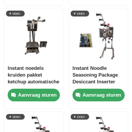
voedselverwerkende
industrie
Netzakverpakkingsmachine
de verpakkingsmachine van de netwerkzak
Verticale Verpakkingsmachine
Instant noedels
Instant Noodle
Horizontale Verpakkingsmachine
kruiden pakket
Seasoning Package
ketchup automatische
Desiccant Inserter
zak stapelmachine
Machine 220
Verpakkingsmachine voor visueel tellen
Aanvraag sturen
Aanvraag sturen
om secundaire
zakken/min
vervuiling te
Verpakkingsmachine voor weegmachines met meerder
voorkomen
Poeder verpakkingsmachine